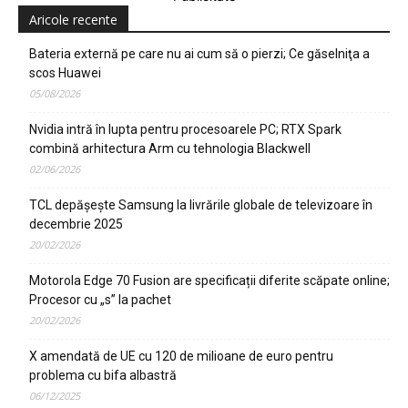
Aricole recente
Bateria externă pe care nu ai cum să o pierzi; Ce găselniţa a
scos Huawei
05/08/2026
Nvidia intră în lupta pentru procesoarele PC; RTX Spark
combină arhitectura Arm cu tehnologia Blackwell
02/06/2026
TCL depășește Samsung la livrările globale de televizoare în
decembrie 2025
20/02/2026
Motorola Edge 70 Fusion are specificații diferite scăpate online;
Procesor cu „s” la pachet
20/02/2026
X amendată de UE cu 120 de milioane de euro pentru
problema cu bifa albastră
06/12/2025