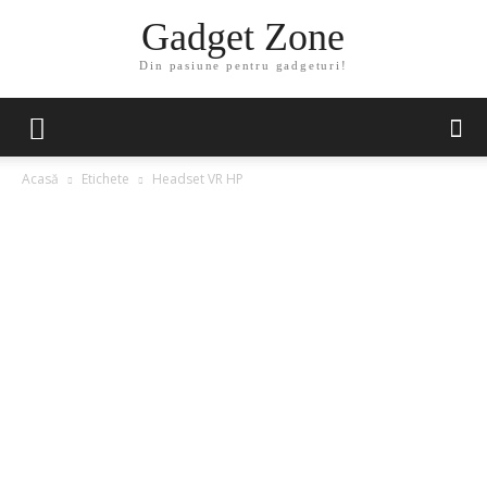
Gadget Zone
Din pasiune pentru gadgeturi!
Acasă
Etichete
Headset VR HP