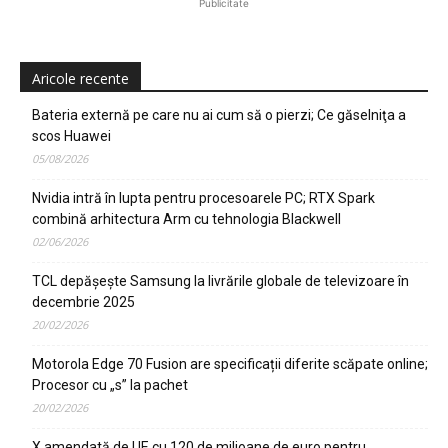
Publicitate
Aricole recente
Bateria externă pe care nu ai cum să o pierzi; Ce găselniţa a
scos Huawei
05/08/2026
Nvidia intră în lupta pentru procesoarele PC; RTX Spark
combină arhitectura Arm cu tehnologia Blackwell
02/06/2026
TCL depășește Samsung la livrările globale de televizoare în
decembrie 2025
20/02/2026
Motorola Edge 70 Fusion are specificații diferite scăpate online;
Procesor cu „s” la pachet
20/02/2026
X amendată de UE cu 120 de milioane de euro pentru