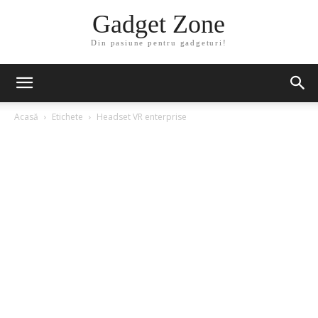
Gadget Zone
Din pasiune pentru gadgeturi!
Acasă
Etichete
Headset VR enterprise