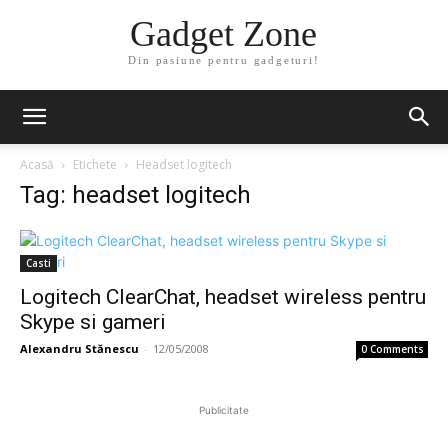
Gadget Zone
Din pasiune pentru gadgeturi!
Acasă
Etichete
Headset logitech
Tag: headset logitech
Casti
Logitech ClearChat, headset wireless pentru
Skype si gameri
Alexandru Stănescu
-
12/05/2008
0 Comments
Publicitate