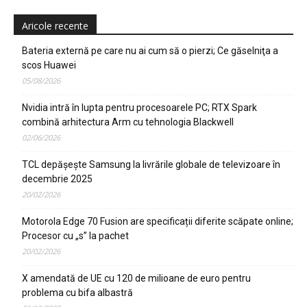
Aricole recente
Bateria externă pe care nu ai cum să o pierzi; Ce găselniţa a
scos Huawei
05/08/2026
Nvidia intră în lupta pentru procesoarele PC; RTX Spark
combină arhitectura Arm cu tehnologia Blackwell
02/06/2026
TCL depășește Samsung la livrările globale de televizoare în
decembrie 2025
20/02/2026
Motorola Edge 70 Fusion are specificații diferite scăpate online;
Procesor cu „s” la pachet
20/02/2026
X amendată de UE cu 120 de milioane de euro pentru
problema cu bifa albastră