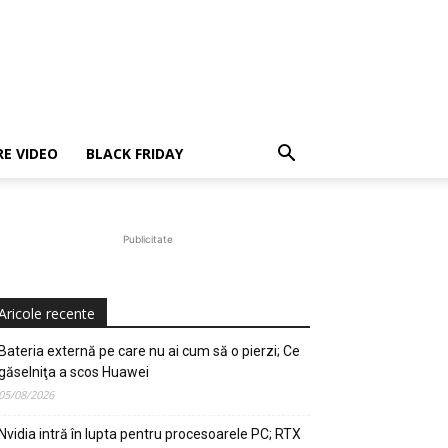
E VIDEO
BLACK FRIDAY
Publicitate
Aricole recente
Bateria externă pe care nu ai cum să o pierzi; Ce
găselniţa a scos Huawei
05/08/2026
Nvidia intră în lupta pentru procesoarele PC; RTX