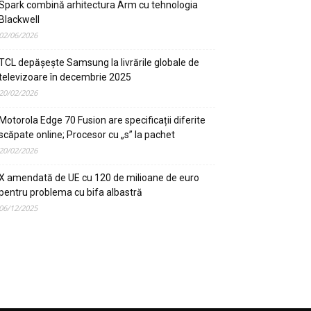
Spark combină arhitectura Arm cu tehnologia
Blackwell
02/06/2026
TCL depășește Samsung la livrările globale de
televizoare în decembrie 2025
20/02/2026
Motorola Edge 70 Fusion are specificații diferite
scăpate online; Procesor cu „s” la pachet
20/02/2026
X amendată de UE cu 120 de milioane de euro
pentru problema cu bifa albastră
06/12/2025