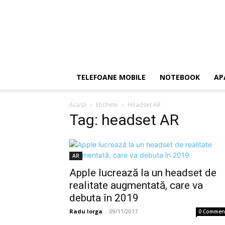
TELEFOANE MOBILE
NOTEBOOK
AP
Acasă
Etichete
Headset AR
Tag: headset AR
AR
Apple lucrează la un headset de
realitate augmentată, care va
debuta în 2019
Radu Iorga
-
09/11/2017
0 Commen