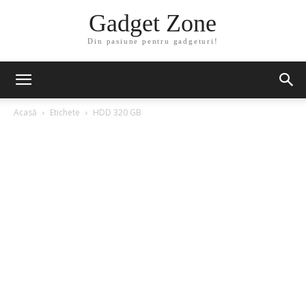
Gadget Zone
Din pasiune pentru gadgeturi!
Acasă
Etichete
HDD 320 GB