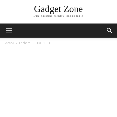
Gadget Zone
Din pasiune pentru gadgeturi!
Acasă
Etichete
HDD 1 TB