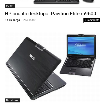
PC-uri
HP anunta desktopul Pavilion Elite m9600
Radu Iorga
-
26/03/2009
0 Comments
Notebook