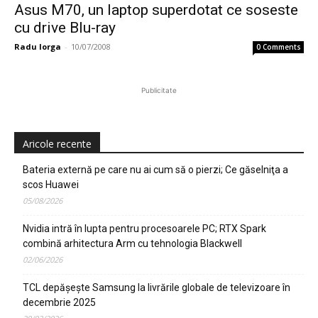
Asus M70, un laptop superdotat ce soseste
cu drive Blu-ray
Radu Iorga
-
10/07/2008
0 Comments
Publicitate
Aricole recente
Bateria externă pe care nu ai cum să o pierzi; Ce găselniţa a
scos Huawei
05/08/2026
Nvidia intră în lupta pentru procesoarele PC; RTX Spark
combină arhitectura Arm cu tehnologia Blackwell
02/06/2026
TCL depășește Samsung la livrările globale de televizoare în
decembrie 2025