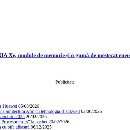
A Xe, module de memorie și o gumă de mestecat ener
Publicitate
cos Huawei
05/08/2026
nă arhitectura Arm cu tehnologia Blackwell
02/06/2026
decembrie 2025
20/02/2026
; Procesor cu „s” la pachet
20/02/2026
cu bifa albastră
06/12/2025