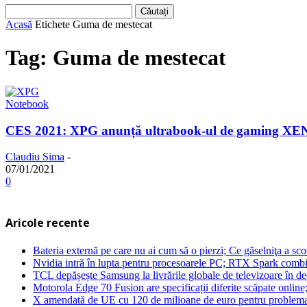
Acasă
Etichete
Guma de mestecat
Tag: Guma de mestecat
Notebook
CES 2021: XPG anunță ultrabook-ul de gaming XENI
Claudiu Sima
-
07/01/2021
0
Aricole recente
Bateria externă pe care nu ai cum să o pierzi; Ce găselniţa a s
Nvidia intră în lupta pentru procesoarele PC; RTX Spark combi
TCL depășește Samsung la livrările globale de televizoare în 
Motorola Edge 70 Fusion are specificații diferite scăpate online
X amendată de UE cu 120 de milioane de euro pentru problema 