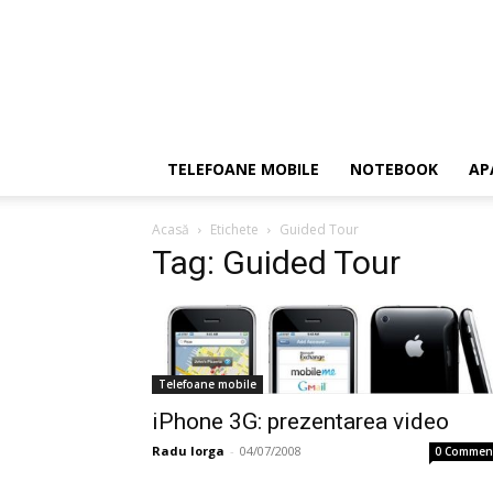
TELEFOANE MOBILE
NOTEBOOK
AP
Acasă
Etichete
Guided Tour
Tag: Guided Tour
Telefoane mobile
iPhone 3G: prezentarea video
Radu Iorga
-
04/07/2008
0 Commen