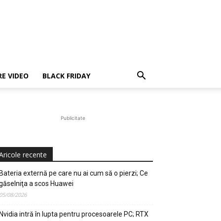
E VIDEO
BLACK FRIDAY
Publicitate
Aricole recente
Bateria externă pe care nu ai cum să o pierzi; Ce
găselniţa a scos Huawei
05/08/2026
Nvidia intră în lupta pentru procesoarele PC; RTX