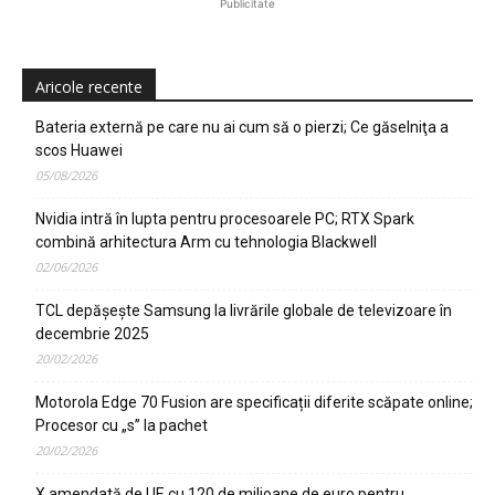
Publicitate
Aricole recente
Bateria externă pe care nu ai cum să o pierzi; Ce găselniţa a
scos Huawei
05/08/2026
Nvidia intră în lupta pentru procesoarele PC; RTX Spark
combină arhitectura Arm cu tehnologia Blackwell
02/06/2026
TCL depășește Samsung la livrările globale de televizoare în
decembrie 2025
20/02/2026
Motorola Edge 70 Fusion are specificații diferite scăpate online;
Procesor cu „s” la pachet
20/02/2026
X amendată de UE cu 120 de milioane de euro pentru