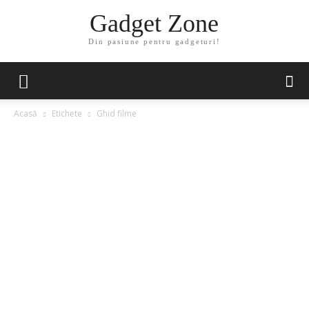
Gadget Zone
Din pasiune pentru gadgeturi!
Acasă
Etichete
Ghid filme