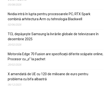
05/08/2026
Nvidia intră în lupta pentru procesoarele PC; RTX Spark
combină arhitectura Arm cu tehnologia Blackwell
02/06/2026
TCL depășește Samsung la livrările globale de televizoare în
decembrie 2025
20/02/2026
Motorola Edge 70 Fusion are specificații diferite scăpate online;
Procesor cu „s” la pachet
20/02/2026
X amendată de UE cu 120 de milioane de euro pentru
problema cu bifa albastră
06/12/2025