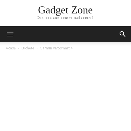
Gadget Zone
Din pasiune pentru gadgeturi!
Acasă
Etichete
Garmin Vivosmart 4