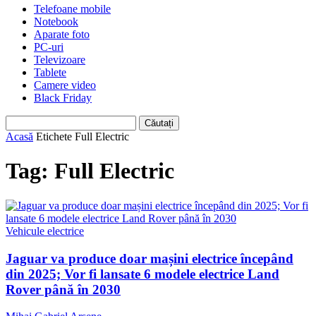
Telefoane mobile
Notebook
Aparate foto
PC-uri
Televizoare
Tablete
Camere video
Black Friday
Acasă
Etichete
Full Electric
Tag: Full Electric
Vehicule electrice
Jaguar va produce doar mașini electrice începând
din 2025; Vor fi lansate 6 modele electrice Land
Rover până în 2030