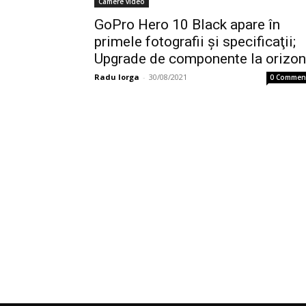
Camere video
GoPro Hero 10 Black apare în
primele fotografii şi specificaţii;
Upgrade de componente la orizon
Radu Iorga
-
30/08/2021
0 Commen