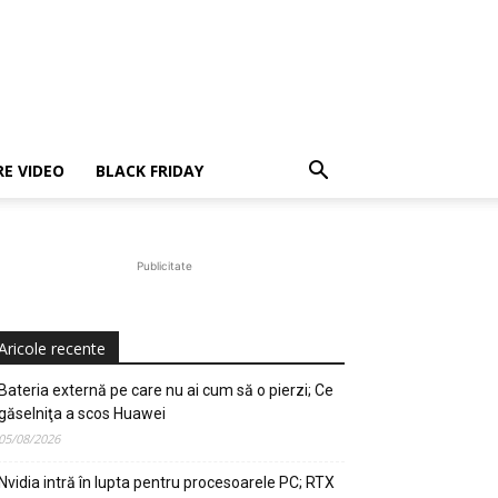
E VIDEO
BLACK FRIDAY
Publicitate
Aricole recente
Bateria externă pe care nu ai cum să o pierzi; Ce
găselniţa a scos Huawei
05/08/2026
Nvidia intră în lupta pentru procesoarele PC; RTX