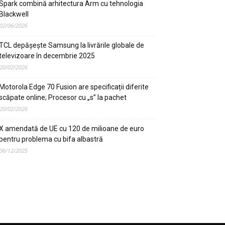
Spark combină arhitectura Arm cu tehnologia
Blackwell
02/06/2026
TCL depășește Samsung la livrările globale de
televizoare în decembrie 2025
20/02/2026
Motorola Edge 70 Fusion are specificații diferite
scăpate online; Procesor cu „s” la pachet
20/02/2026
X amendată de UE cu 120 de milioane de euro
pentru problema cu bifa albastră
06/12/2025