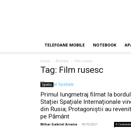
TELEFOANE MOBILE
NOTEBOOK
AP
Acasă
Etichete
Film rusesc
Tag: Film rusesc
Spatiu
Primul lungmetraj filmat la bordul
Stației Spațiale Internaționale vin
din Rusia; Protagoniștii au reveni
pe Pământ
Mihai Gabriel Arsene
-
18/10/2021
0 Commen