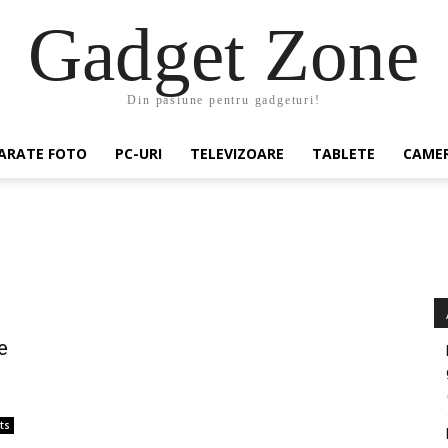
Gadget Zone
Din pasiune pentru gadgeturi!
ARATE FOTO
PC-URI
TELEVIZOARE
TABLETE
CAMER
e
t
ts