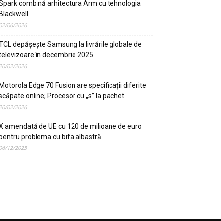
Spark combină arhitectura Arm cu tehnologia
Blackwell
02/06/2026
TCL depășește Samsung la livrările globale de
televizoare în decembrie 2025
20/02/2026
Motorola Edge 70 Fusion are specificații diferite
scăpate online; Procesor cu „s” la pachet
20/02/2026
X amendată de UE cu 120 de milioane de euro
pentru problema cu bifa albastră
06/12/2025