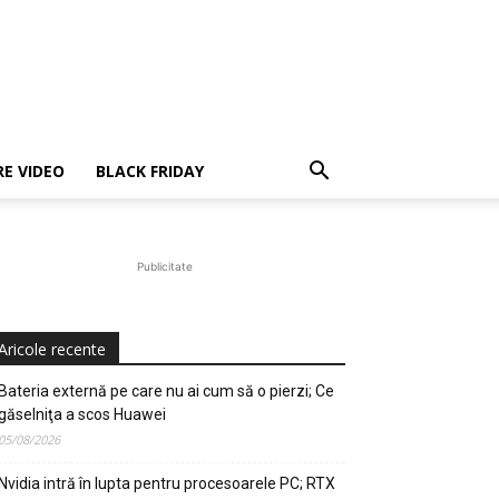
E VIDEO
BLACK FRIDAY
Publicitate
Aricole recente
Bateria externă pe care nu ai cum să o pierzi; Ce
găselniţa a scos Huawei
05/08/2026
Nvidia intră în lupta pentru procesoarele PC; RTX