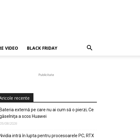
E VIDEO
BLACK FRIDAY
Publicitate
Aricole recente
Bateria externă pe care nu ai cum să o pierzi; Ce
găselniţa a scos Huawei
05/08/2026
Nvidia intră în lupta pentru procesoarele PC; RTX