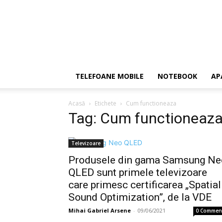
TELEFOANE MOBILE
NOTEBOOK
AP
Acasă
Etichete
Cum functioneaza
Tag: Cum functioneaz
Televizoare
Produsele din gama Samsung Ne
QLED sunt primele televizoare
care primesc certificarea „Spatial
Sound Optimization”, de la VDE
Mihai Gabriel Arsene
-
09/06/2021
0 Commen