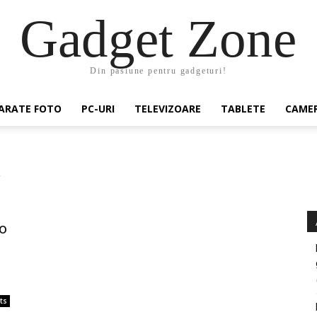
Gadget Zone
Din pasiune pentru gadgeturi!
ARATE FOTO
PC-URI
TELEVIZOARE
TABLETE
CAMER
a
o
ts