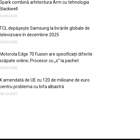
Spark combină arhitectura Arm cu tehnologia
Blackwell
02/06/2026
TCL depășește Samsung la livrările globale de
televizoare în decembrie 2025
20/02/2026
Motorola Edge 70 Fusion are specificații diferite
scăpate online; Procesor cu „s” la pachet
20/02/2026
X amendată de UE cu 120 de milioane de euro
pentru problema cu bifa albastră
06/12/2025