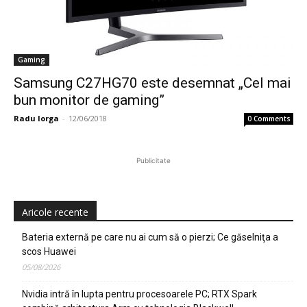
Gaming
Samsung C27HG70 este desemnat „Cel mai
bun monitor de gaming”
Radu Iorga
-
12/06/2018
0 Comments
Publicitate
Aricole recente
Bateria externă pe care nu ai cum să o pierzi; Ce găselniţa a
scos Huawei
05/08/2026
Nvidia intră în lupta pentru procesoarele PC; RTX Spark