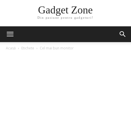
Gadget Zone
Din pasiune pentru gadgeturi!
Acasă
Etichete
Cel mai bun monitor