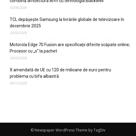
combină arhitectura Arm cu tehnologia Blackwell
02/06/2026
TCL depășește Samsung la livrările globale de televizoare în
decembrie 2025
20/02/2026
Motorola Edge 70 Fusion are specificații diferite scăpate online;
Procesor cu „s” la pachet
20/02/2026
X amendată de UE cu 120 de milioane de euro pentru
problema cu bifa albastră
06/12/2025
© Newspaper WordPress Theme by TagDiv