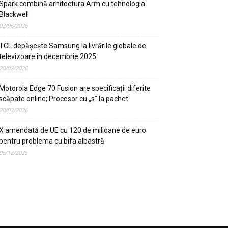
Spark combină arhitectura Arm cu tehnologia
Blackwell
02/06/2026
TCL depășește Samsung la livrările globale de
televizoare în decembrie 2025
20/02/2026
Motorola Edge 70 Fusion are specificații diferite
scăpate online; Procesor cu „s” la pachet
20/02/2026
X amendată de UE cu 120 de milioane de euro
pentru problema cu bifa albastră
06/12/2025