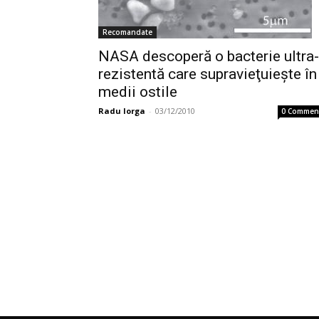
Recomandate
NASA descoperă o bacterie ultra-
rezistentă care supravieţuieşte în
medii ostile
Radu Iorga
-
03/12/2010
0 Commen