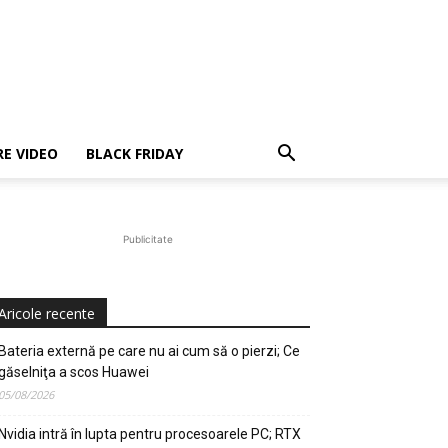
E VIDEO
BLACK FRIDAY
Publicitate
Aricole recente
Bateria externă pe care nu ai cum să o pierzi; Ce
găselniţa a scos Huawei
05/08/2026
Nvidia intră în lupta pentru procesoarele PC; RTX