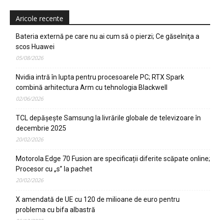
Aricole recente
Bateria externă pe care nu ai cum să o pierzi; Ce găselniţa a
scos Huawei
05/08/2026
Nvidia intră în lupta pentru procesoarele PC; RTX Spark
combină arhitectura Arm cu tehnologia Blackwell
02/06/2026
TCL depășește Samsung la livrările globale de televizoare în
decembrie 2025
20/02/2026
Motorola Edge 70 Fusion are specificații diferite scăpate online;
Procesor cu „s” la pachet
20/02/2026
X amendată de UE cu 120 de milioane de euro pentru
problema cu bifa albastră