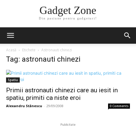
Gadget Zone
Din pasiune pentru gadgeturi!
Acasă
Etichete
Astronauti chinezi
Tag: astronauti chinezi
Spatiu
Primii astronauti chinezi care au iesit in
spatiu, primiti ca niste eroi
Alexandru Stănescu
-
29/09/2008
0 Comments
Publicitate