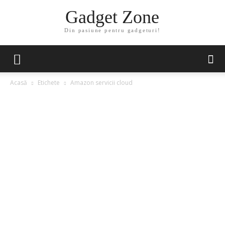
Gadget Zone
Din pasiune pentru gadgeturi!
Acasă
Etichete
Amazon servicii cloud