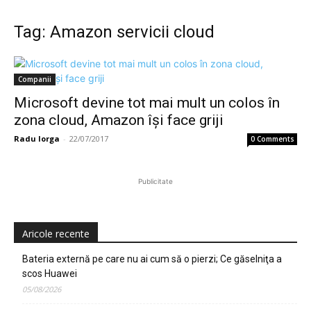
Tag: Amazon servicii cloud
Companii
Microsoft devine tot mai mult un colos în
zona cloud, Amazon îşi face griji
Radu Iorga
-
22/07/2017
0 Comments
Publicitate
Aricole recente
Bateria externă pe care nu ai cum să o pierzi; Ce găselniţa a
scos Huawei
05/08/2026