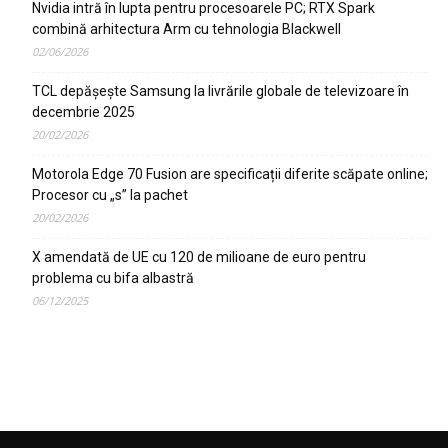
Nvidia intră în lupta pentru procesoarele PC; RTX Spark
combină arhitectura Arm cu tehnologia Blackwell
02/06/2026
TCL depășește Samsung la livrările globale de televizoare în
decembrie 2025
20/02/2026
Motorola Edge 70 Fusion are specificații diferite scăpate online;
Procesor cu „s” la pachet
20/02/2026
X amendată de UE cu 120 de milioane de euro pentru
problema cu bifa albastră
06/12/2025