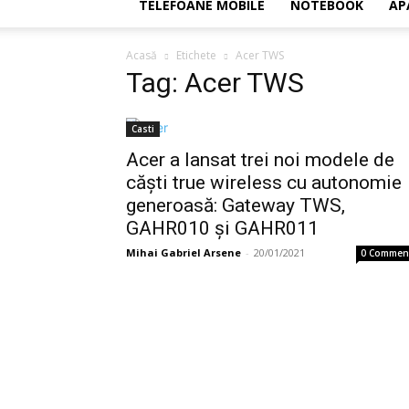
TELEFOANE MOBILE
NOTEBOOK
AP
Acasă
Etichete
Acer TWS
Tag: Acer TWS
Casti
Acer a lansat trei noi modele de
căști true wireless cu autonomie
generoasă: Gateway TWS,
GAHR010 și GAHR011
Mihai Gabriel Arsene
-
20/01/2021
0 Commen