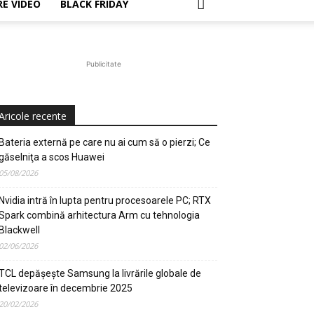
E VIDEO
BLACK FRIDAY
Publicitate
Aricole recente
Bateria externă pe care nu ai cum să o pierzi; Ce
găselniţa a scos Huawei
05/08/2026
Nvidia intră în lupta pentru procesoarele PC; RTX
Spark combină arhitectura Arm cu tehnologia
Blackwell
02/06/2026
TCL depășește Samsung la livrările globale de
televizoare în decembrie 2025
20/02/2026