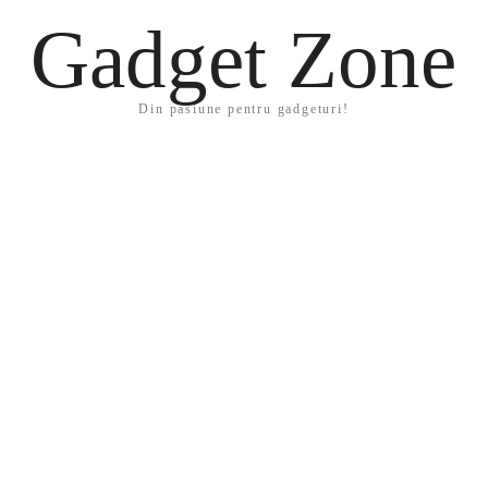
Gadget Zone
Din pasiune pentru gadgeturi!