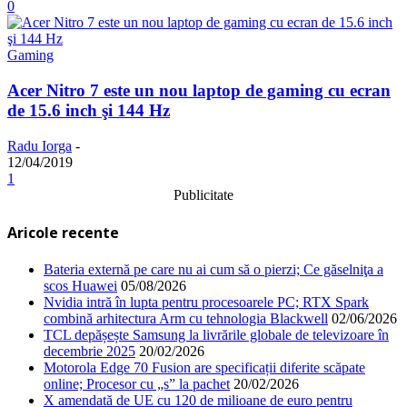
0
Gaming
Acer Nitro 7 este un nou laptop de gaming cu ecran
de 15.6 inch şi 144 Hz
Radu Iorga
-
12/04/2019
1
Publicitate
Aricole recente
Bateria externă pe care nu ai cum să o pierzi; Ce găselniţa a
scos Huawei
05/08/2026
Nvidia intră în lupta pentru procesoarele PC; RTX Spark
combină arhitectura Arm cu tehnologia Blackwell
02/06/2026
TCL depășește Samsung la livrările globale de televizoare în
decembrie 2025
20/02/2026
Motorola Edge 70 Fusion are specificații diferite scăpate
online; Procesor cu „s” la pachet
20/02/2026
X amendată de UE cu 120 de milioane de euro pentru