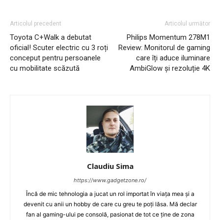
Articolul precedent
Articolul următor
Toyota C+Walk a debutat
Philips Momentum 278M1
oficial! Scuter electric cu 3 roți
Review: Monitorul de gaming
conceput pentru persoanele
care îți aduce iluminare
cu mobilitate scăzută
AmbiGlow și rezoluție 4K
Claudiu Sima
https://www.gadgetzone.ro/
Încă de mic tehnologia a jucat un rol importat în viața mea și a
devenit cu anii un hobby de care cu greu te poți lăsa. Mă declar
fan al gaming-ului pe consolă, pasionat de tot ce ține de zona