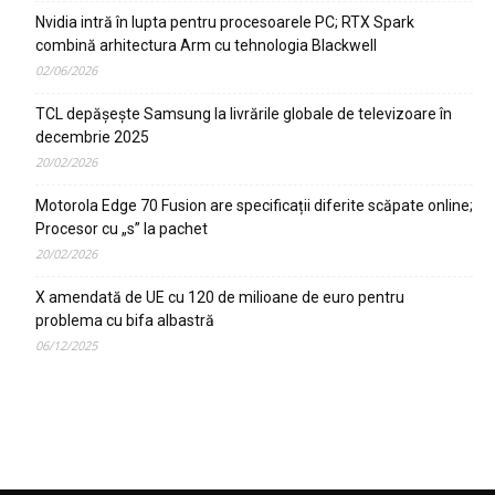
Nvidia intră în lupta pentru procesoarele PC; RTX Spark
combină arhitectura Arm cu tehnologia Blackwell
02/06/2026
TCL depășește Samsung la livrările globale de televizoare în
decembrie 2025
20/02/2026
Motorola Edge 70 Fusion are specificații diferite scăpate online;
Procesor cu „s” la pachet
20/02/2026
X amendată de UE cu 120 de milioane de euro pentru
problema cu bifa albastră
06/12/2025