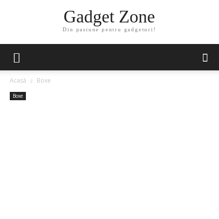
Gadget Zone
Din pasiune pentru gadgeturi!
Acasă
Boxe
Boxe