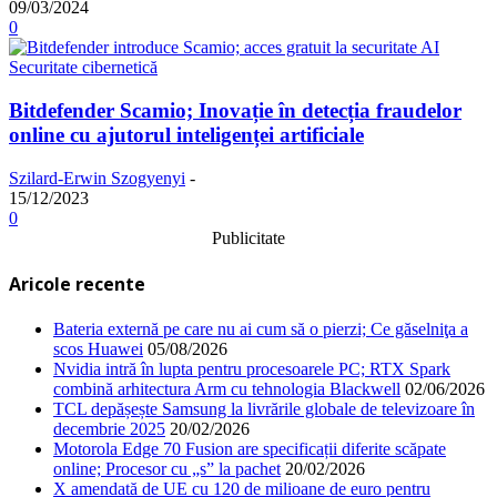
09/03/2024
0
Securitate cibernetică
Bitdefender Scamio; Inovație în detecția fraudelor
online cu ajutorul inteligenței artificiale
Szilard-Erwin Szogyenyi
-
15/12/2023
0
Publicitate
Aricole recente
Bateria externă pe care nu ai cum să o pierzi; Ce găselniţa a
scos Huawei
05/08/2026
Nvidia intră în lupta pentru procesoarele PC; RTX Spark
combină arhitectura Arm cu tehnologia Blackwell
02/06/2026
TCL depășește Samsung la livrările globale de televizoare în
decembrie 2025
20/02/2026
Motorola Edge 70 Fusion are specificații diferite scăpate
online; Procesor cu „s” la pachet
20/02/2026
X amendată de UE cu 120 de milioane de euro pentru