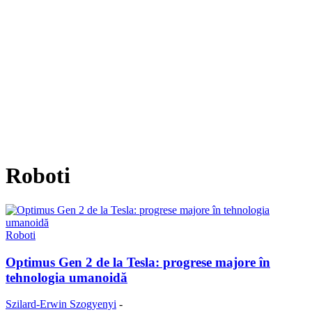
Roboti
Roboti
Optimus Gen 2 de la Tesla: progrese majore în
tehnologia umanoidă
Szilard-Erwin Szogyenyi
-