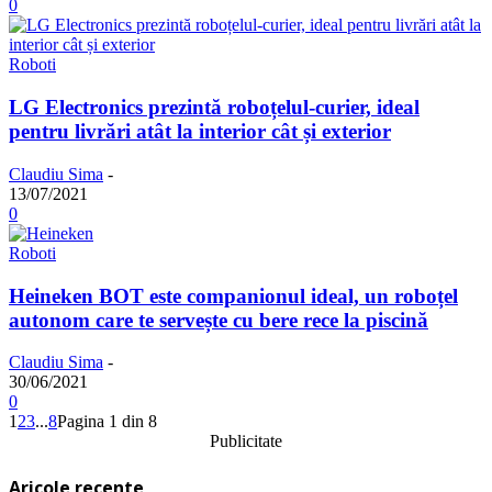
0
Roboti
LG Electronics prezintă roboțelul-curier, ideal
pentru livrări atât la interior cât și exterior
Claudiu Sima
-
13/07/2021
0
Roboti
Heineken BOT este companionul ideal, un roboțel
autonom care te servește cu bere rece la piscină
Claudiu Sima
-
30/06/2021
0
1
2
3
...
8
Pagina 1 din 8
Publicitate
Aricole recente