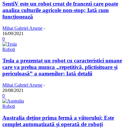
SentiV este un robot creat de francezi care poate
analiza culturile agricole non-stop; Iată cum
funcționează
Mihai Gabriel Arsene
-
16/09/2021
0
Roboti
Tesla a prezentat un robot cu caracteristici umane
care va prelua munca „repetitivă, plictisitoare și
periculoasă” a oamenilor; Iată detalii
Mihai Gabriel Arsene
-
20/08/2021
0
Roboti
Australia deține prima fermă a viitorului; Este
complet automatizată și operată de roboți