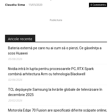
Claudiu Sima
-
15/05/2020
4 Comments
Publicitate
Aricole recente
Bateria externă pe care nu ai cum să o pierzi; Ce găselniţa a
scos Huawei
05/08/2026
Nvidia intră în lupta pentru procesoarele PC; RTX Spark
combină arhitectura Arm cu tehnologia Blackwell
02/06/2026
TCL depășește Samsung la livrările globale de televizoare în
decembrie 2025
20/02/2026
Motorola Edge 70 Fusion are specificații diferite scăpate online;