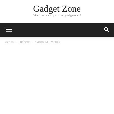
Gadget Zone
Din pasiune pentru gadgeturi!
Acasă
Etichete
Xiaomi Mi TV Stick