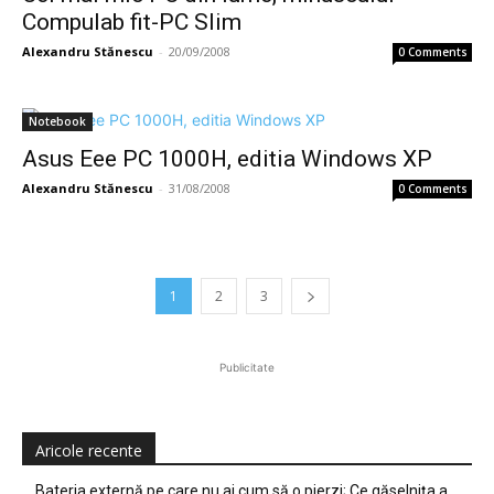
Compulab fit-PC Slim
Alexandru Stănescu
-
20/09/2008
0 Comments
Notebook
Asus Eee PC 1000H, editia Windows XP
Alexandru Stănescu
-
31/08/2008
0 Comments
1
2
3
Publicitate
Aricole recente
Bateria externă pe care nu ai cum să o pierzi; Ce găselniţa a