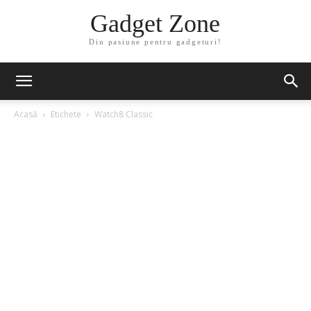
Gadget Zone
Din pasiune pentru gadgeturi!
Acasă
Etichete
Watch8 Classic