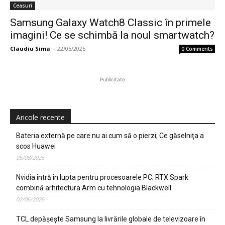
Ceasuri
Samsung Galaxy Watch8 Classic în primele
imagini! Ce se schimbă la noul smartwatch?
Claudiu Sima
-
22/05/2025
0 Comments
Publicitate
Aricole recente
Bateria externă pe care nu ai cum să o pierzi; Ce găselniţa a
scos Huawei
05/08/2026
Nvidia intră în lupta pentru procesoarele PC; RTX Spark
combină arhitectura Arm cu tehnologia Blackwell
02/06/2026
TCL depășește Samsung la livrările globale de televizoare în