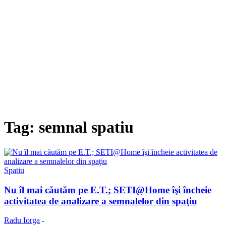
Tag: semnal spatiu
Spatiu
Nu îl mai căutăm pe E.T.; SETI@Home îşi încheie
activitatea de analizare a semnalelor din spaţiu
Radu Iorga
-