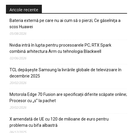
Aricole recente
Bateria externă pe care nu ai cum să o pierzi; Ce găselniţa a
scos Huawei
05/08/2026
Nvidia intră în lupta pentru procesoarele PC; RTX Spark
combină arhitectura Arm cu tehnologia Blackwell
02/06/2026
TCL depășește Samsung la livrările globale de televizoare în
decembrie 2025
20/02/2026
Motorola Edge 70 Fusion are specificații diferite scăpate online;
Procesor cu „s” la pachet
20/02/2026
X amendată de UE cu 120 de milioane de euro pentru
problema cu bifa albastră
06/12/2025