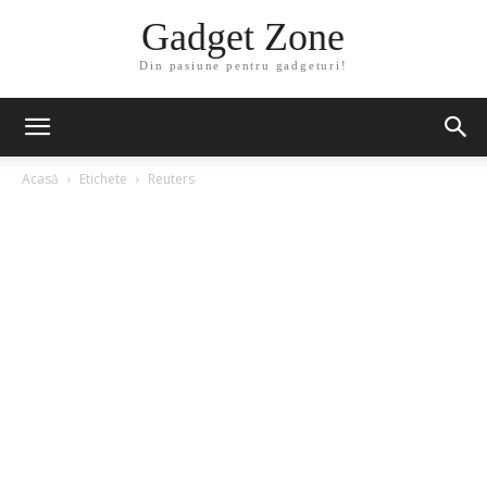
Gadget Zone
Din pasiune pentru gadgeturi!
Acasă
Etichete
Reuters