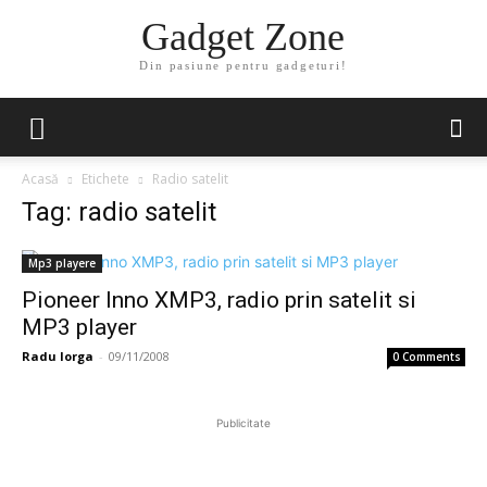
Gadget Zone
Din pasiune pentru gadgeturi!
Acasă
Etichete
Radio satelit
Tag: radio satelit
Mp3 playere
Pioneer Inno XMP3, radio prin satelit si
MP3 player
Radu Iorga
-
09/11/2008
0 Comments
Publicitate