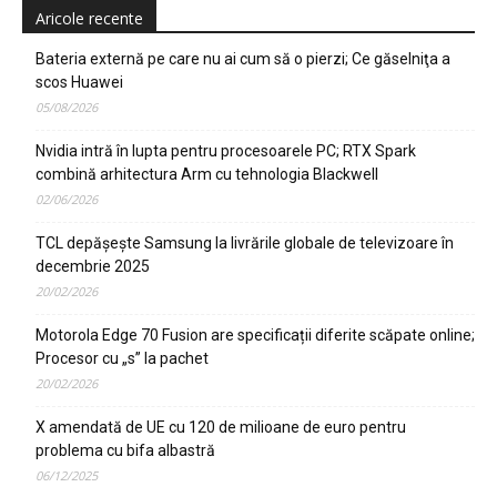
Aricole recente
Bateria externă pe care nu ai cum să o pierzi; Ce găselniţa a
scos Huawei
05/08/2026
Nvidia intră în lupta pentru procesoarele PC; RTX Spark
combină arhitectura Arm cu tehnologia Blackwell
02/06/2026
TCL depășește Samsung la livrările globale de televizoare în
decembrie 2025
20/02/2026
Motorola Edge 70 Fusion are specificații diferite scăpate online;
Procesor cu „s” la pachet
20/02/2026
X amendată de UE cu 120 de milioane de euro pentru
problema cu bifa albastră
06/12/2025