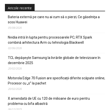
Aricole recente
Bateria externă pe care nu ai cum să o pierzi; Ce găselniţa a
scos Huawei
05/08/2026
Nvidia intră în lupta pentru procesoarele PC; RTX Spark
combină arhitectura Arm cu tehnologia Blackwell
02/06/2026
TCL depășește Samsung la livrările globale de televizoare în
decembrie 2025
20/02/2026
Motorola Edge 70 Fusion are specificații diferite scăpate online;
Procesor cu „s” la pachet
20/02/2026
X amendată de UE cu 120 de milioane de euro pentru
problema cu bifa albastră
06/12/2025