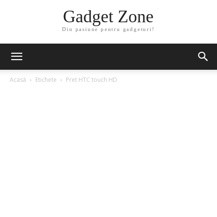
Gadget Zone
Din pasiune pentru gadgeturi!
Acasă
Etichete
Pret HTC touch HD