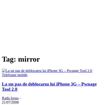
Tag: mirror
Telefoane mobile
La un pas de deblocarea lui iPhone 3G – Pwnage
Tool 2.0
Radu Iorga
-
21/07/2008