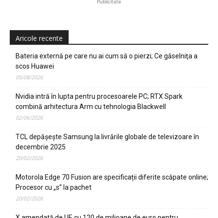
Publicitate
Aricole recente
Bateria externă pe care nu ai cum să o pierzi; Ce găselniţa a
scos Huawei
05/08/2026
Nvidia intră în lupta pentru procesoarele PC; RTX Spark
combină arhitectura Arm cu tehnologia Blackwell
02/06/2026
TCL depășește Samsung la livrările globale de televizoare în
decembrie 2025
20/02/2026
Motorola Edge 70 Fusion are specificații diferite scăpate online;
Procesor cu „s” la pachet
20/02/2026
X amendată de UE cu 120 de milioane de euro pentru