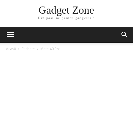
Gadget Zone
Din pasiune pentru gadgeturi!
Acasă
Etichete
Mate 40 Pro