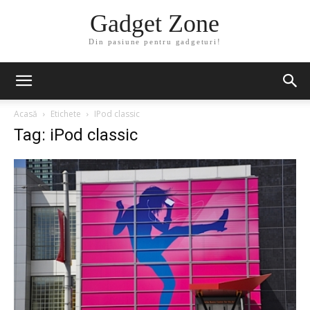
Gadget Zone
Din pasiune pentru gadgeturi!
Acasă
Etichete
IPod classic
Tag: iPod classic