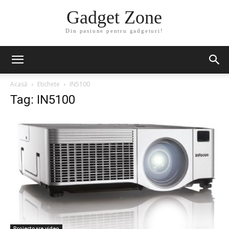
Gadget Zone
Din pasiune pentru gadgeturi!
Acasă
Etichete
IN5100
Tag: IN5100
Proiectoare video