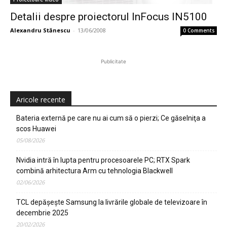
Detalii despre proiectorul InFocus IN5100
Alexandru Stănescu
-
13/06/2008
0 Comments
Publicitate
Aricole recente
Bateria externă pe care nu ai cum să o pierzi; Ce găselniţa a
scos Huawei
05/08/2026
Nvidia intră în lupta pentru procesoarele PC; RTX Spark
combină arhitectura Arm cu tehnologia Blackwell
02/06/2026
TCL depășește Samsung la livrările globale de televizoare în
decembrie 2025
20/02/2026