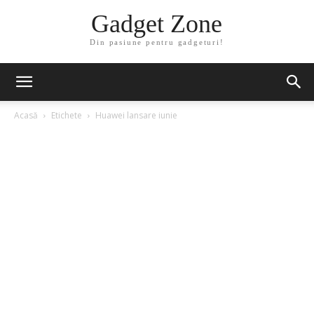
Gadget Zone
Din pasiune pentru gadgeturi!
Acasă
Etichete
Huawei lansare iunie