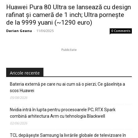
Huawei Pura 80 Ultra se lansează cu design
rafinat și cameră de 1 inch; Ultra pornește
de la 9999 yuani (~1290 euro)
Darian Geanu
-
11/06/2025
0 Comments
Publicitate
Aricole recente
Bateria externă pe care nu ai cum să o pierzi; Ce găselniţa a
scos Huawei
05/08/2026
Nvidia intră în lupta pentru procesoarele PC; RTX Spark
combină arhitectura Arm cu tehnologia Blackwell
02/06/2026
TCL depășește Samsung la livrările globale de televizoare în