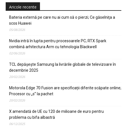
Aricole recente
Bateria externă pe care nu ai cum să o pierzi; Ce găselniţa a
scos Huawei
05/08/2026
Nvidia intră în lupta pentru procesoarele PC; RTX Spark
combină arhitectura Arm cu tehnologia Blackwell
02/06/2026
TCL depășește Samsung la livrările globale de televizoare în
decembrie 2025
20/02/2026
Motorola Edge 70 Fusion are specificații diferite scăpate online;
Procesor cu „s” la pachet
20/02/2026
X amendată de UE cu 120 de milioane de euro pentru
problema cu bifa albastră
06/12/2025