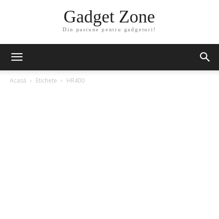
Gadget Zone
Din pasiune pentru gadgeturi!
Acasă
Etichete
HR400