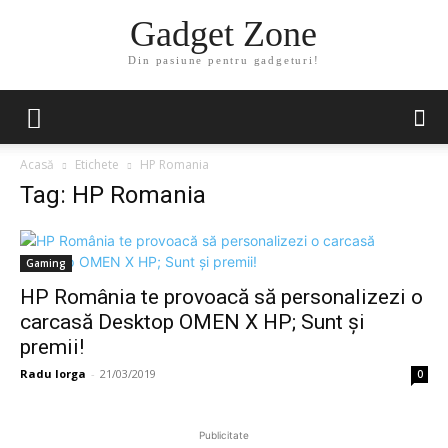
Gadget Zone
Din pasiune pentru gadgeturi!
Acasă
Etichete
HP Romania
Tag: HP Romania
Gaming
HP România te provoacă să personalizezi o
carcasă Desktop OMEN X HP; Sunt şi
premii!
Radu Iorga
-
21/03/2019
0
Publicitate