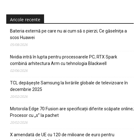
Aricole recente
Bateria externă pe care nu ai cum să o pierzi; Ce găselniţa a
scos Huawei
05/08/2026
Nvidia intră în lupta pentru procesoarele PC; RTX Spark
combină arhitectura Arm cu tehnologia Blackwell
02/06/2026
TCL depășește Samsung la livrările globale de televizoare în
decembrie 2025
20/02/2026
Motorola Edge 70 Fusion are specificații diferite scăpate online;
Procesor cu „s” la pachet
20/02/2026
X amendată de UE cu 120 de milioane de euro pentru