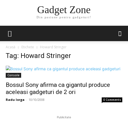
Gadget Zone
Din pasiune pentru gadgeturi!
Acasă
Etichete
Howard Stringer
Tag: Howard Stringer
Console
Bossul Sony afirma ca gigantul produce
aceleasi gadgeturi de 2 ori
Radu Iorga
-
10/10/2008
0 Comments
Publicitate