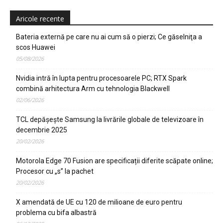
Aricole recente
Bateria externă pe care nu ai cum să o pierzi; Ce găselniţa a
scos Huawei
05/08/2026
Nvidia intră în lupta pentru procesoarele PC; RTX Spark
combină arhitectura Arm cu tehnologia Blackwell
02/06/2026
TCL depășește Samsung la livrările globale de televizoare în
decembrie 2025
20/02/2026
Motorola Edge 70 Fusion are specificații diferite scăpate online;
Procesor cu „s” la pachet
20/02/2026
X amendată de UE cu 120 de milioane de euro pentru
problema cu bifa albastră