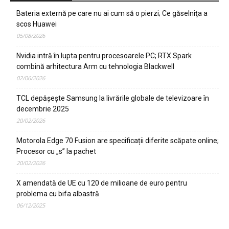
Bateria externă pe care nu ai cum să o pierzi; Ce găselniţa a
scos Huawei
05/08/2026
Nvidia intră în lupta pentru procesoarele PC; RTX Spark
combină arhitectura Arm cu tehnologia Blackwell
02/06/2026
TCL depășește Samsung la livrările globale de televizoare în
decembrie 2025
20/02/2026
Motorola Edge 70 Fusion are specificații diferite scăpate online;
Procesor cu „s” la pachet
20/02/2026
X amendată de UE cu 120 de milioane de euro pentru
problema cu bifa albastră
06/12/2025