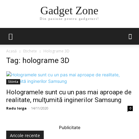
Gadget Zone
Din pasiune pentru gadgeturi!
Acasă
Etichete
Holograme 3D
Tag: holograme 3D
Stiinta
Hologramele sunt cu un pas mai aproape de
realitate, mulţumită inginerilor Samsung
Radu Iorga
-
14/11/2020
0
Publicitate
Aricole recente