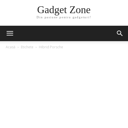
Gadget Zone
Din pasiune pentru gadgeturi!
Acasă
Etichete
Hibrid Porsche