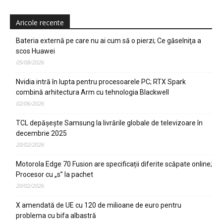
Aricole recente
Bateria externă pe care nu ai cum să o pierzi; Ce găselniţa a
scos Huawei
05/08/2026
Nvidia intră în lupta pentru procesoarele PC; RTX Spark
combină arhitectura Arm cu tehnologia Blackwell
02/06/2026
TCL depășește Samsung la livrările globale de televizoare în
decembrie 2025
20/02/2026
Motorola Edge 70 Fusion are specificații diferite scăpate online;
Procesor cu „s” la pachet
20/02/2026
X amendată de UE cu 120 de milioane de euro pentru
problema cu bifa albastră