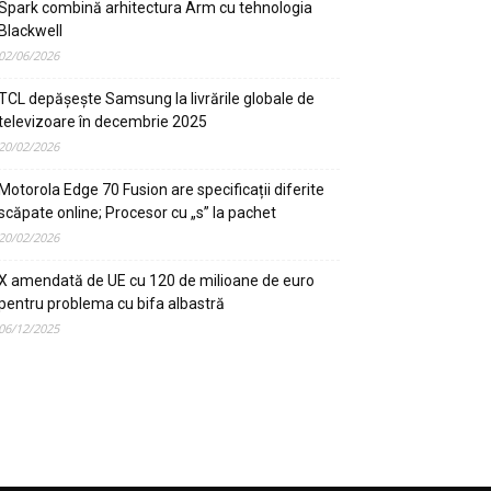
Spark combină arhitectura Arm cu tehnologia
Blackwell
02/06/2026
TCL depășește Samsung la livrările globale de
televizoare în decembrie 2025
20/02/2026
Motorola Edge 70 Fusion are specificații diferite
scăpate online; Procesor cu „s” la pachet
20/02/2026
X amendată de UE cu 120 de milioane de euro
pentru problema cu bifa albastră
06/12/2025