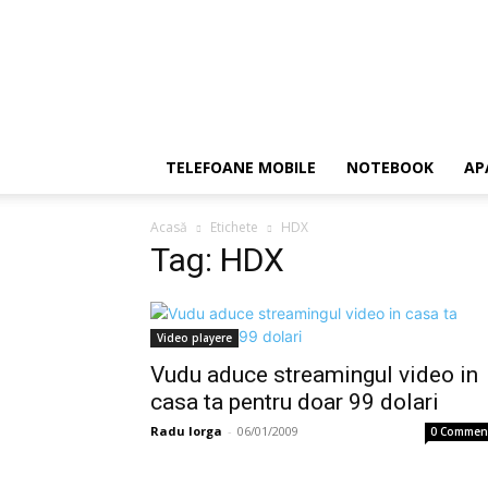
TELEFOANE MOBILE
NOTEBOOK
AP
Acasă
Etichete
HDX
Tag: HDX
Video playere
Vudu aduce streamingul video in
casa ta pentru doar 99 dolari
Radu Iorga
-
06/01/2009
0 Commen