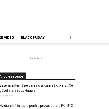
E VIDEO
BLACK FRIDAY
Publicitate
Aricole recente
Bateria externă pe care nu ai cum să o pierzi; Ce
găselniţa a scos Huawei
05/08/2026
Nvidia intră în lupta pentru procesoarele PC; RTX