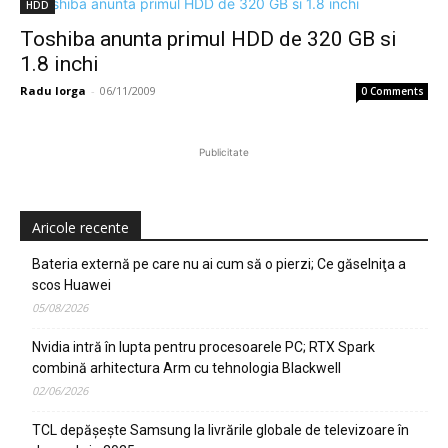
HDD
Toshiba anunta primul HDD de 320 GB si
1.8 inchi
Radu Iorga
-
06/11/2009
0 Comments
Publicitate
Aricole recente
Bateria externă pe care nu ai cum să o pierzi; Ce găselniţa a
scos Huawei
05/08/2026
Nvidia intră în lupta pentru procesoarele PC; RTX Spark
combină arhitectura Arm cu tehnologia Blackwell
02/06/2026
TCL depășește Samsung la livrările globale de televizoare în