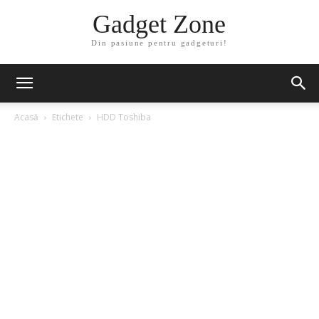
Gadget Zone
Din pasiune pentru gadgeturi!
Acasă
Etichete
HDD Toshiba