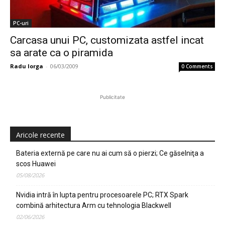
PC-uri
Carcasa unui PC, customizata astfel incat
sa arate ca o piramida
Radu Iorga
-
06/03/2009
0 Comments
Publicitate
Aricole recente
Bateria externă pe care nu ai cum să o pierzi; Ce găselniţa a
scos Huawei
05/08/2026
Nvidia intră în lupta pentru procesoarele PC; RTX Spark
combină arhitectura Arm cu tehnologia Blackwell
02/06/2026