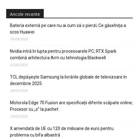
Aricole recente
Bateria externă pe care nu ai cum să o pierzi; Ce găselniţa a
scos Huawei
05/08/2026
Nvidia intră în lupta pentru procesoarele PC; RTX Spark
combină arhitectura Arm cu tehnologia Blackwell
02/06/2026
TCL depășește Samsung la livrările globale de televizoare în
decembrie 2025
20/02/2026
Motorola Edge 70 Fusion are specificații diferite scăpate online;
Procesor cu „s” la pachet
20/02/2026
X amendată de UE cu 120 de milioane de euro pentru
problema cu bifa albastră