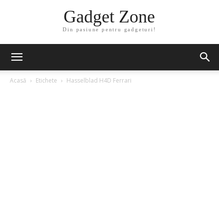
Gadget Zone
Din pasiune pentru gadgeturi!
Acasă
Etichete
Hasselblad H4D Ferrari