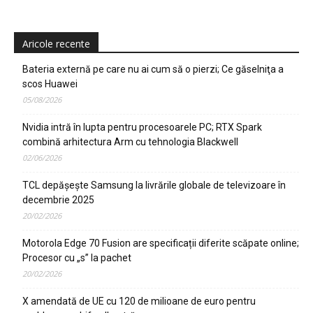
Aricole recente
Bateria externă pe care nu ai cum să o pierzi; Ce găselniţa a
scos Huawei
05/08/2026
Nvidia intră în lupta pentru procesoarele PC; RTX Spark
combină arhitectura Arm cu tehnologia Blackwell
02/06/2026
TCL depășește Samsung la livrările globale de televizoare în
decembrie 2025
20/02/2026
Motorola Edge 70 Fusion are specificații diferite scăpate online;
Procesor cu „s” la pachet
20/02/2026
X amendată de UE cu 120 de milioane de euro pentru