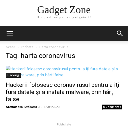
Gadget Zone
Din pasiune pentru gadgeturi!
Acasă
Etichete
Harta coronavirus
Tag: harta coronavirus
Hacking
Hackerii folosesc coronavirusul pentru a îţi
fura datele şi a instala malware, prin hărţi
false
Alexandru Stănescu
-
12/03/2020
0 Comments
Publicitate