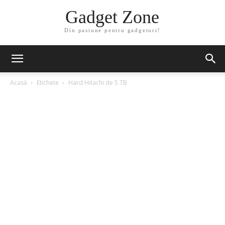
Gadget Zone
Din pasiune pentru gadgeturi!
Acasă
Etichete
Hard Hitachi de 5 TB