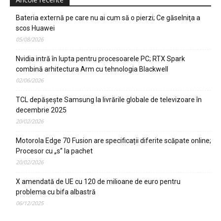
Bateria externă pe care nu ai cum să o pierzi; Ce găselniţa a
scos Huawei
05/08/2026
Nvidia intră în lupta pentru procesoarele PC; RTX Spark
combină arhitectura Arm cu tehnologia Blackwell
02/06/2026
TCL depășește Samsung la livrările globale de televizoare în
decembrie 2025
20/02/2026
Motorola Edge 70 Fusion are specificații diferite scăpate online;
Procesor cu „s” la pachet
20/02/2026
X amendată de UE cu 120 de milioane de euro pentru
problema cu bifa albastră
06/12/2025