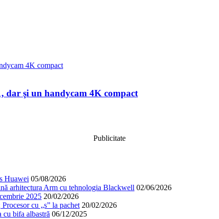
-1, dar şi un handycam 4K compact
Publicitate
cos Huawei
05/08/2026
nă arhitectura Arm cu tehnologia Blackwell
02/06/2026
decembrie 2025
20/02/2026
; Procesor cu „s” la pachet
20/02/2026
cu bifa albastră
06/12/2025