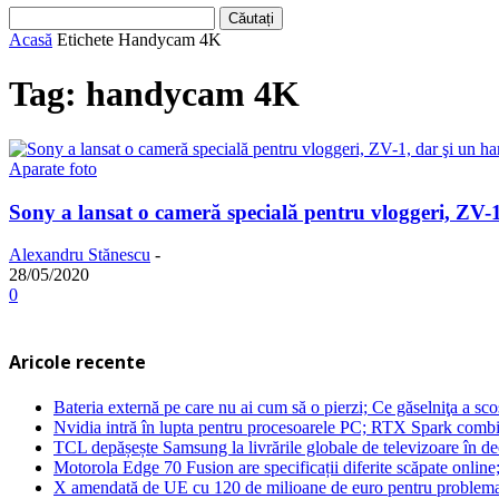
Acasă
Etichete
Handycam 4K
Tag: handycam 4K
Aparate foto
Sony a lansat o cameră specială pentru vloggeri, ZV
Alexandru Stănescu
-
28/05/2020
0
Aricole recente
Bateria externă pe care nu ai cum să o pierzi; Ce găselniţa a s
Nvidia intră în lupta pentru procesoarele PC; RTX Spark combi
TCL depășește Samsung la livrările globale de televizoare în 
Motorola Edge 70 Fusion are specificații diferite scăpate online
X amendată de UE cu 120 de milioane de euro pentru problema 