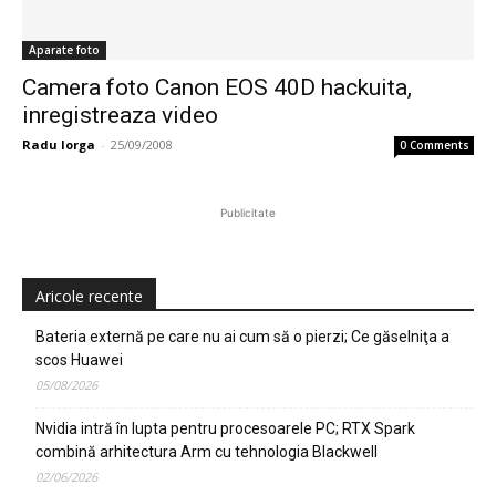
Aparate foto
Camera foto Canon EOS 40D hackuita,
inregistreaza video
Radu Iorga
-
25/09/2008
0 Comments
Publicitate
Aricole recente
Bateria externă pe care nu ai cum să o pierzi; Ce găselniţa a
scos Huawei
05/08/2026
Nvidia intră în lupta pentru procesoarele PC; RTX Spark
combină arhitectura Arm cu tehnologia Blackwell
02/06/2026