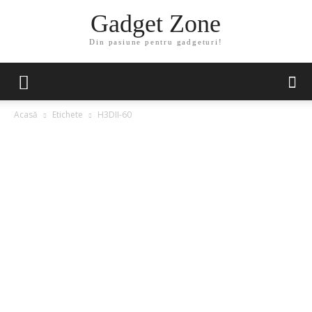
Gadget Zone
Din pasiune pentru gadgeturi!
Acasă
Etichete
H3DII-60