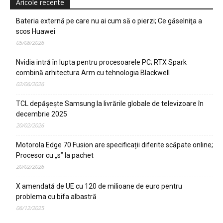
Aricole recente
Bateria externă pe care nu ai cum să o pierzi; Ce găselniţa a
scos Huawei
05/08/2026
Nvidia intră în lupta pentru procesoarele PC; RTX Spark
combină arhitectura Arm cu tehnologia Blackwell
02/06/2026
TCL depășește Samsung la livrările globale de televizoare în
decembrie 2025
20/02/2026
Motorola Edge 70 Fusion are specificații diferite scăpate online;
Procesor cu „s” la pachet
20/02/2026
X amendată de UE cu 120 de milioane de euro pentru
problema cu bifa albastră
06/12/2025