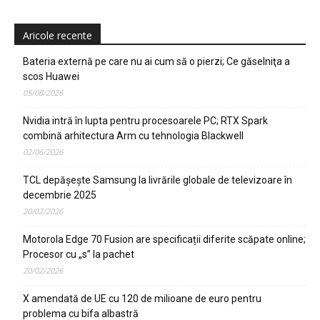
Aricole recente
Bateria externă pe care nu ai cum să o pierzi; Ce găselniţa a
scos Huawei
05/08/2026
Nvidia intră în lupta pentru procesoarele PC; RTX Spark
combină arhitectura Arm cu tehnologia Blackwell
02/06/2026
TCL depășește Samsung la livrările globale de televizoare în
decembrie 2025
20/02/2026
Motorola Edge 70 Fusion are specificații diferite scăpate online;
Procesor cu „s” la pachet
20/02/2026
X amendată de UE cu 120 de milioane de euro pentru
problema cu bifa albastră