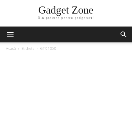
Gadget Zone
Din pasiune pentru gadgeturi!
Acasă
Etichete
GTX 1050